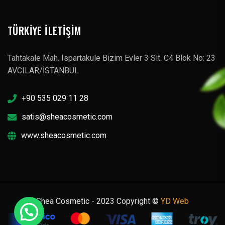
TÜRKIYE İLETIŞIM
Tahtakale Mah. Ispartakule Bizim Evler 3 Sit. C4 Blok No: 23
AVCILAR/İSTANBUL
+90 535 029 11 28
satis@sheacosmetic.com
www.sheacosmetic.com
Shea Cosmetic - 2023 Copyright ©
YD Web