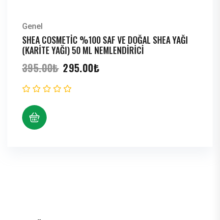
Genel
SHEA COSMETIC %100 SAF VE DOĞAL SHEA YAĞI
(KARITE YAĞI) 50 ML NEMLENDIRICI
Orijinal
Şu
395.00
₺
295.00
₺
fiyat:
andaki
395.00₺.
fiyat:
295.00₺.