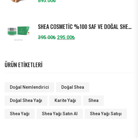
895.00
₺
SHEA COSMETIC %100 SAF VE DOĞAL SHEA YAĞI (KARITE YAĞI) 50 ML NEMLENDIRICI
Orijinal
Şu
395.00
₺
295.00
₺
fiyat:
andaki
395.00₺.
fiyat:
295.00₺.
ÜRÜN ETIKETLERI
Doğal Nemlendirici
Doğal Shea
Doğal Shea Yağı
Karite Yağı
Shea
Shea Yağı
Shea Yağı Satın Al
Shea Yağı Satışı