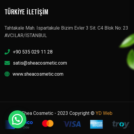
TÜRKIYE İLETIŞIM
Tahtakale Mah. Ispartakule Bizim Evler 3 Sit. C4 Blok No: 23
AVCILAR/İSTANBUL
+90 535 029 11 28
satis@sheacosmetic.com
www.sheacosmetic.com
Shea Cosmetic - 2023 Copyright ©
YD Web